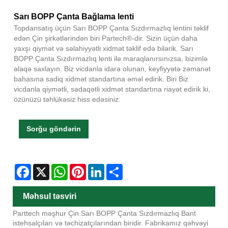
Sarı BOPP Çanta Bağlama lenti
Topdansatış üçün Sarı BOPP Çanta Sızdırmazlıq lentini təklif
edən Çin şirkətlərindən biri Partech®-dir. Sizin üçün daha
yaxşı qiymət və səlahiyyətli xidmət təklif edə bilərik. Sarı
BOPP Çanta Sızdırmazlıq lenti ilə maraqlanırsınızsa, bizimlə
əlaqə saxlayın. Biz vicdanla idarə olunan, keyfiyyətə zəmanət
bahasına sadiq xidmət standartına əməl edirik. Biri Biz
vicdanla qiymətli, sədaqətli xidmət standartına riayət edirik ki,
özünüzü təhlükəsiz hiss edəsiniz.
Sorğu göndərin
Facebook
X
WhatsApp
Pinterest
LinkedIn
Share
Məhsul təsviri
Parttech məşhur Çin Sarı BOPP Çanta Sızdırmazlıq Bant
istehsalçıları və təchizatçılarından biridir. Fabrikamız qəhvəyi