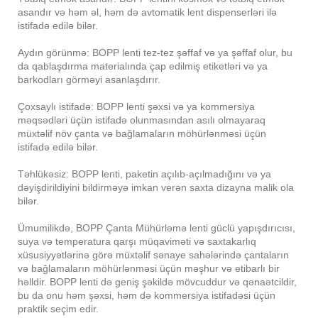
asandır və həm əl, həm də avtomatik lent dispenserləri ilə
istifadə edilə bilər.
Aydın görünmə: BOPP lenti tez-tez şəffaf və ya şəffaf olur, bu
da qablaşdırma materialında çap edilmiş etiketləri və ya
barkodları görməyi asanlaşdırır.
Çoxsaylı istifadə: BOPP lenti şəxsi və ya kommersiya
məqsədləri üçün istifadə olunmasından asılı olmayaraq
müxtəlif növ çanta və bağlamaların möhürlənməsi üçün
istifadə edilə bilər.
Təhlükəsiz: BOPP lenti, paketin açılıb-açılmadığını və ya
dəyişdirildiyini bildirməyə imkan verən saxta dizayna malik ola
bilər.
Ümumilikdə, BOPP Çanta Mühürləmə lenti güclü yapışdırıcısı,
suya və temperatura qarşı müqaviməti və saxtakarlıq
xüsusiyyətlərinə görə müxtəlif sənaye sahələrində çantaların
və bağlamaların möhürlənməsi üçün məşhur və etibarlı bir
həlldir. BOPP lenti də geniş şəkildə mövcuddur və qənaətcildir,
bu da onu həm şəxsi, həm də kommersiya istifadəsi üçün
praktik seçim edir.