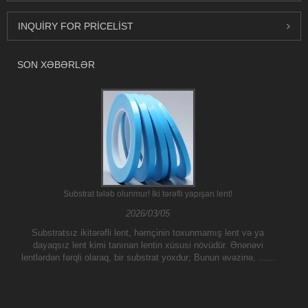
INQUIRY FOR PRICELIST
SON XƏBƏRLƏR
Substrat tələb olunmur! İki tərəfli yapışan lent!
2026/03/05
Substratsız ikitərəfli lent, həmçinin toxunmamış lent və ya
dayaqsız lent kimi tanınan lentin xüsusi növüdür. Ənənəvi
lentlərdən fərqli olaraq, bir substrat yoxdur; Bunun əvəzinə, ......