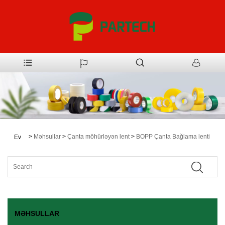
>
Məhsullar
>
Çanta möhürləyən lent
>
BOPP Çanta Bağlama lenti
Ev
MƏHSULLAR