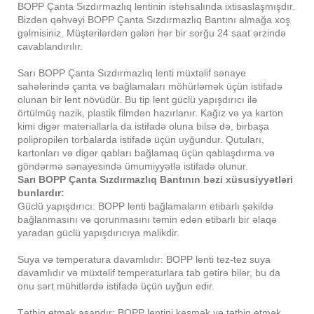
BOPP Çanta Sızdırmazlıq lentinin istehsalında ixtisaslaşmışdır.
Bizdən qəhvəyi BOPP Çanta Sızdırmazlıq Bantını almağa xoş
gəlmisiniz. Müştərilərdən gələn hər bir sorğu 24 saat ərzində
cavablandırılır.
Sarı BOPP Çanta Sızdırmazlıq lenti müxtəlif sənaye
sahələrində çanta və bağlamaları möhürləmək üçün istifadə
olunan bir lent növüdür. Bu tip lent güclü yapışdırıcı ilə
örtülmüş nazik, plastik filmdən hazırlanır. Kağız və ya karton
kimi digər materiallarla da istifadə oluna bilsə də, birbaşa
polipropilen torbalarda istifadə üçün uyğundur. Qutuları,
kartonları və digər qabları bağlamaq üçün qablaşdırma və
göndərmə sənayesində ümumiyyətlə istifadə olunur.
Sarı BOPP Çanta Sızdırmazlıq Bantının bəzi xüsusiyyətləri
bunlardır:
Güclü yapışdırıcı: BOPP lenti bağlamaların etibarlı şəkildə
bağlanmasını və qorunmasını təmin edən etibarlı bir əlaqə
yaradan güclü yapışdırıcıya malikdir.
Suya və temperatura davamlıdır: BOPP lenti tez-tez suya
davamlıdır və müxtəlif temperaturlara tab gətirə bilər, bu da
onu sərt mühitlərdə istifadə üçün uyğun edir.
Tətbiq etmək asandır: BOPP lentini kəsmək və tətbiq etmək