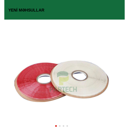
YENI MƏHSULLAR