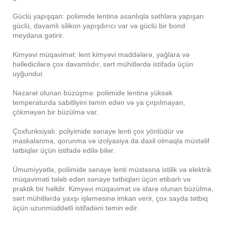
Güclü yapışqan: poliimide lentinə asanlıqla səthlərə yapışan
güclü, davamlı silikon yapışdırıcı var və güclü bir bond
meydana gətirir.
Kimyəvi müqavimət: lent kimyəvi maddələrə, yağlara və
həlledicilərə çox davamlıdır, sərt mühitlərdə istifadə üçün
uyğundur.
Nəzarət olunan büzüşmə: poliimide lentinə yüksək
temperaturda sabitliyini təmin edən və ya çırpılmayan,
çökməyən bir büzülmə var.
Çoxfunksiyalı: poliyimide sənaye lenti çox yönlüdür və
maskalanma, qorunma və izolyasiya da daxil olmaqla müxtəlif
tətbiqlər üçün istifadə edilə bilər.
Ümumiyyətlə, poliimide sənaye lenti müstəsna istilik və elektrik
müqaviməti tələb edən sənaye tətbiqləri üçün etibarlı və
praktik bir həlldir. Kimyəvi müqavimət və idarə olunan büzülmə,
sərt mühitlərdə yaxşı işləməsinə imkan verir, çox sayda tətbiq
üçün uzunmüddətli istifadəni təmin edir.