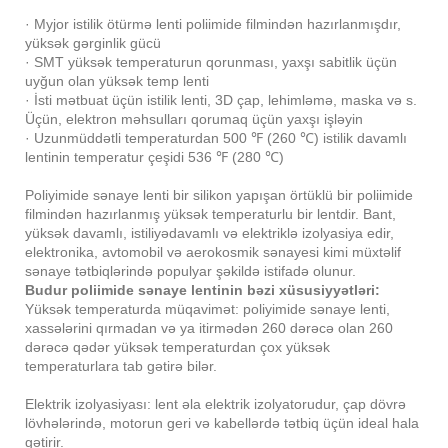
· Myjor istilik ötürmə lenti poliimide filmindən hazırlanmışdır,
yüksək gərginlik gücü
· SMT yüksək temperaturun qorunması, yaxşı sabitlik üçün
uyğun olan yüksək temp lenti
· İsti mətbuat üçün istilik lenti, 3D çap, lehimləmə, maska ​​və s.
Üçün, elektron məhsulları qorumaq üçün yaxşı işləyin
· Uzunmüddətli temperaturdan 500 ℉ (260 ℃) istilik davamlı
lentinin temperatur çeşidi 536 ℉ (280 ℃)
Poliyimide sənaye lenti bir silikon yapışan örtüklü bir poliimide
filmindən hazırlanmış yüksək temperaturlu bir lentdir. Bant,
yüksək davamlı, istiliyədavamlı və elektriklə izolyasiya edir,
elektronika, avtomobil və aerokosmik sənayesi kimi müxtəlif
sənaye tətbiqlərində populyar şəkildə istifadə olunur.
Budur poliimide sənaye lentinin bəzi xüsusiyyətləri:
Yüksək temperaturda müqavimət: poliyimide sənaye lenti,
xassələrini qırmadan və ya itirmədən 260 dərəcə olan 260
dərəcə qədər yüksək temperaturdan çox yüksək
temperaturlara tab gətirə bilər.
Elektrik izolyasiyası: lent əla elektrik izolyatorudur, çap dövrə
lövhələrində, motorun geri və kabellərdə tətbiq üçün ideal hala
gətirir.