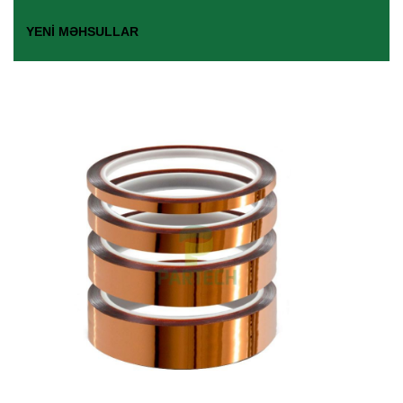
YENI MƏHSULLAR