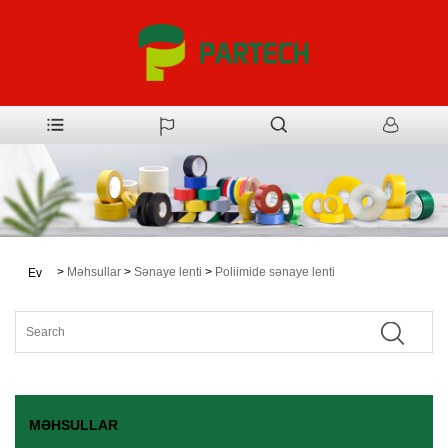
>
Məhsullar
>
Sənaye lenti
>
Poliimide sənaye lenti
Ev
MƏHSULLAR