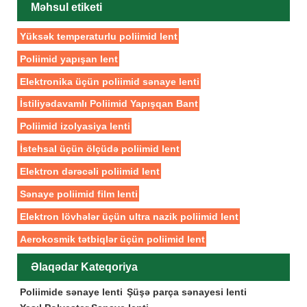
Məhsul etiketi
Yüksək temperaturlu poliimid lent
Poliimid yapışan lent
Elektronika üçün poliimid sənaye lenti
İstiliyədavamlı Poliimid Yapışqan Bant
Poliimid izolyasiya lenti
İstehsal üçün ölçüdə poliimid lent
Elektron dərəcəli poliimid lent
Sənaye poliimid film lenti
Elektron lövhələr üçün ultra nazik poliimid lent
Aerokosmik tətbiqlər üçün poliimid lent
Əlaqədar Kateqoriya
Poliimide sənaye lenti
Şüşə parça sənayesi lenti