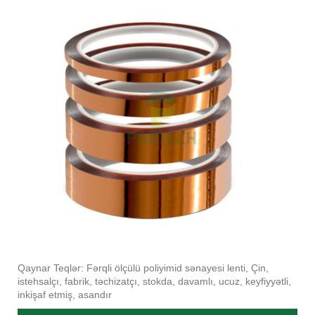
Qaynar Teqlər: Fərqli ölçülü poliyimid sənayesi lenti, Çin,
istehsalçı, fabrik, təchizatçı, stokda, davamlı, ucuz, keyfiyyətli,
inkişaf etmiş, asandır