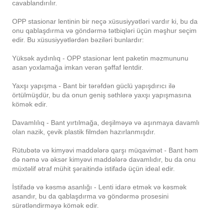
cavablandırılır.
OPP stasionar lentinin bir neçə xüsusiyyətləri vardır ki, bu da
onu qablaşdırma və göndərmə tətbiqləri üçün məşhur seçim
edir. Bu xüsusiyyətlərdən bəziləri bunlardır:
Yüksək aydınlıq - OPP stasionar lent paketin məzmununu
asan yoxlamağa imkan verən şəffaf lentdir.
Yaxşı yapışma - Bant bir tərəfdən güclü yapışdırıcı ilə
örtülmüşdür, bu da onun geniş səthlərə yaxşı yapışmasına
kömək edir.
Davamlılıq - Bant yırtılmağa, deşilməyə və aşınmaya davamlı
olan nazik, çevik plastik filmdən hazırlanmışdır.
Rütubətə və kimyəvi maddələrə qarşı müqavimət - Bant həm
də nəmə və əksər kimyəvi maddələrə davamlıdır, bu da onu
müxtəlif ətraf mühit şəraitində istifadə üçün ideal edir.
İstifadə və kəsmə asanlığı - Lenti idarə etmək və kəsmək
asandır, bu da qablaşdırma və göndərmə prosesini
sürətləndirməyə kömək edir.