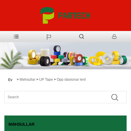
>
Məhsullar
>
UP Tape
>
Opp stasionar lent
Ev
MƏHSULLAR