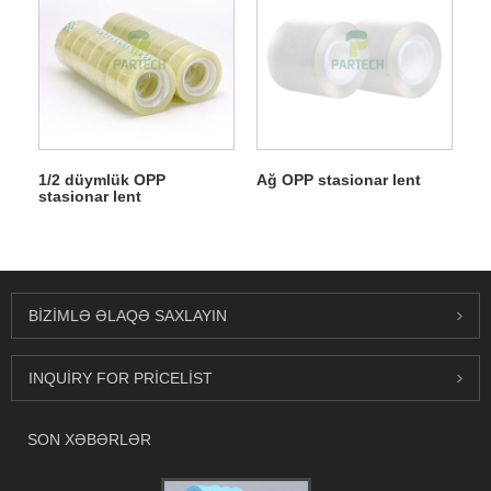
1/2 düymlük OPP
Ağ OPP stasionar lent
stasionar lent
BIZIMLƏ ƏLAQƏ SAXLAYIN
INQUIRY FOR PRICELIST
SON XƏBƏRLƏR