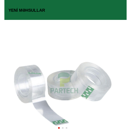
YENI MƏHSULLAR