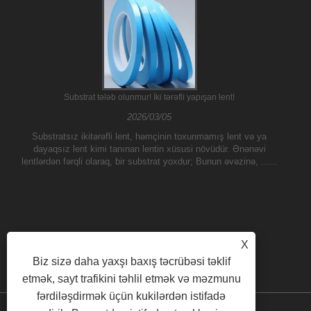
Substrat tələb olunmur! İki tərəfli yapışan lent!
2026/03/05
Substratsız ikitərəfli lent, həmçinin toxunmamış lent və ya
dayaqsız lent kimi tanınan lentin xüsusi növüdür. Ənənəvi
lentlərdən fərqli olaraq, bir substrat yoxdur; Bunun əvəzinə, ......
X
Biz sizə daha yaxşı baxış təcrübəsi təklif
etmək, sayt trafikini təhlil etmək və məzmunu
fərdiləşdirmək üçün kukilərdən istifadə