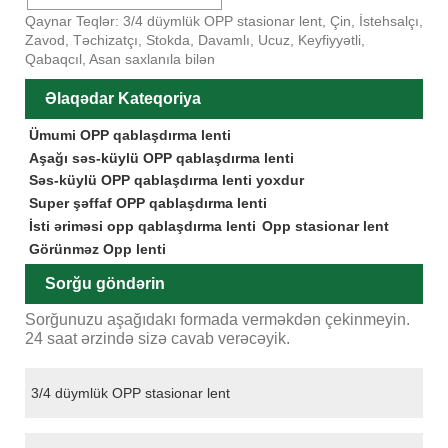
Qaynar Teqlər: 3/4 düymlük OPP stasionar lent, Çin, İstehsalçı,
Zavod, Təchizatçı, Stokda, Davamlı, Ucuz, Keyfiyyətli,
Qabaqcıl, Asan saxlanıla bilən
Əlaqədar Kateqoriya
Ümumi OPP qablaşdırma lenti
Aşağı səs-küylü OPP qablaşdırma lenti
Səs-küylü OPP qablaşdırma lenti yoxdur
Super şəffaf OPP qablaşdırma lenti
İsti əriməsi opp qablaşdırma lenti
Opp stasionar lent
Görünməz Opp lenti
Sorğu göndərin
Sorğunuzu aşağıdakı formada verməkdən çekinmeyin.
24 saat ərzində sizə cavab verəcəyik.