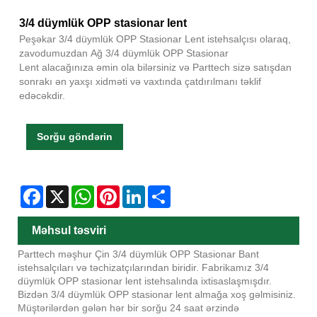
3/4 düymlük OPP stasionar lent
Peşəkar 3/4 düymlük OPP Stasionar Lent istehsalçısı olaraq,
zavodumuzdan Ağ 3/4 düymlük OPP Stasionar
Lent alacağınıza əmin ola bilərsiniz və Parttech sizə satışdan
sonrakı ən yaxşı xidməti və vaxtında çatdırılmanı təklif
edəcəkdir.
Sorğu göndərin
Facebook
X
WhatsApp
Pinterest
LinkedIn
Share
Məhsul təsviri
Parttech məşhur Çin 3/4 düymlük OPP Stasionar Bant
istehsalçıları və təchizatçılarından biridir. Fabrikamız 3/4
düymlük OPP stasionar lent istehsalında ixtisaslaşmışdır.
Bizdən 3/4 düymlük OPP stasionar lent almağa xoş gəlmisiniz.
Müştərilərdən gələn hər bir sorğu 24 saat ərzində