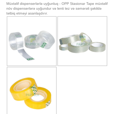
Müxtəlif dispenserlərlə uyğunluq - OPP Stasionar Tape müxtəlif
növ dispenserlərə uyğundur və lenti tez və səmərəli şəkildə
tətbiq etməyi asanlaşdırır.